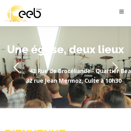
U
n
e
é
g
l
i
s
e
,
d
e
u
x
l
i
e
u
x
42 Rue de Brocéliande - Quartier Bea
32 rue Jean Mermoz, Culte à 10h30