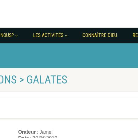
 NOUS?
LES ACTIVITÉS
CONNAÎTRE DIEU
RE
ONS > GALATES
Orateur
: Jamel