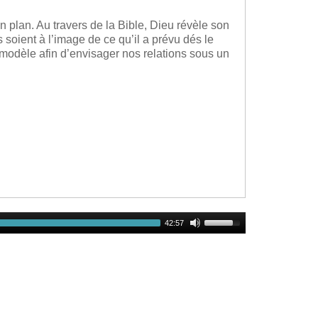
 plan. Au travers de la Bible, Dieu révèle son
 soient à l’image de ce qu’il a prévu dés le
odèle afin d’envisager nos relations sous un
Use
42:57
Up/Down
Arrow
keys
to
increase
or