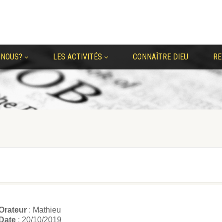
 NOUS?
LES ACTIVITÉS
CONNAÎTRE DIEU
RE
Orateur
: Mathieu
Date
: 20/10/2019