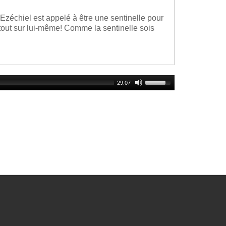
 Ezéchiel est appelé à être une sentinelle pour
urtout sur lui-même! Comme la sentinelle sois
Use
29:07
Up/Down
Arrow
keys
to
increase
or
decrease
volume.