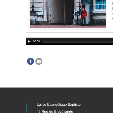
Audio
00:00
Player
Eglise Evangélique Baptiste
42 Rue de Brocéliande